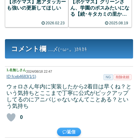
【ポケマス】悪アタッカー
【ポケマス】グリーンさ
も強いの更新してほしい
ん、学園のボスみたいにな
る【続･キタカミの里か
ら】
2026.02.23
2025.08.19
コメント欄
....〆(･ω･。)ｶｷｶｷ
1.
名無しさん
2024/08/18 22:47
ID:fceb4683(1/1)
NG
削除依頼
ウォロさん年内に実装したから2着目は早くね？と
いう気持ちとここまで丁寧に公式がピックアップ
してるのにアニバじゃないなんてことある？とい
う気持ち
0
返信