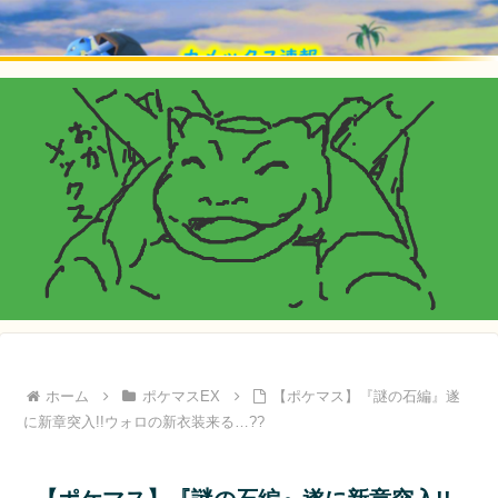
ホーム
ポケマスEX
【ポケマス】『謎の石編』遂
に新章突入!!ウォロの新衣装来る…??