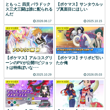
ともっこ 四災 パラドック
【ポケマス】サンタウルッ
ス三犬三闘は誰に配られる
プ真面目にほしい
んだ
2026.06.17
2025.10.15
ポケマスEX
ポケマスEX
【ポケマス】アルコスグリ
【ポケマス】チリポピ引い
ーンのPVが公開!!ピジョッ
たか俺
トは特殊ぽいな･･･
2025.10.29
2026.05.03
ポケマスEX
ポケマスEX