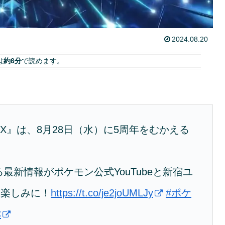
2024.08.20
は
約6分
で読めます。
X』は、8月28日（水）に5周年をむかえる
る最新情報がポケモン公式YouTubeと新宿ユ
お楽しみに！
https://t.co/je2joUMLJy
#ポケ
C