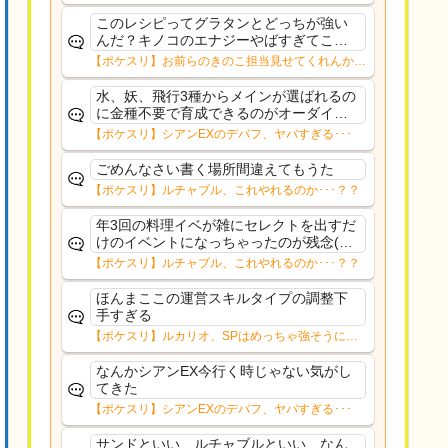
このレシピってグラタンとどっちが強い
んだ？キノコのエナジーやばすぎてこっ
ちになるのかな？
【ポケスリ】お前らのきのこ担当見せてくれんか…
水、妖、飛行3種からメインが選ばれるの
に金種不要で育成できるのがオーダイル
くらいなのがきつい。せめてこの３種類
【ポケスリ】シアンEXのデバフ、ヤバすぎる･･･
が毎週固定ならウォーグル、ピクシー育
成に金種リソース使おうと思えるけど…
ごめんなさい書く場所間違えてもうた
その価値があるのか...
【ポケスリ】ルチャブル、これやれるのか･･･？？
年3回の料理イベが雑にセレクトを出すだ
けのイベントになっちゃったのが残念(ル
チャブル自体は好きです)EXデバフにして
【ポケスリ】ルチャブル、これやれるのか･･･？？
もセレクト連打にしても各種AAAを揃え
終わったユーザーから更にサブレ課金を
ほんまここの運営スキルタイプの調整下
引き出す為...
手すぎる
【ポケスリ】ルカリオ、SPはめっちゃ強そうにな
ったな
なんかシアンEX今行く時じゃない気がし
てきた
【ポケスリ】シアンEXのデバフ、ヤバすぎる･･･
サンドといい、ルチャブルといい、なん