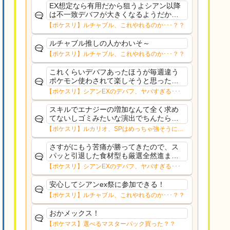
EX想定なら有用だから狙うよシアン以降
は不一致デバフが大きくなるようだから
食材役の択も増やしておきたい
【ポケスリ】ルチャブル、これやれるのか･･･？？
ルチャブル推しの人かわいそ～
【ポケスリ】ルチャブル、これやれるのか･･･？？
これくらいデバフあったほうが毎週違う
ポケモン使わされて楽しそうと思ったけ
どここの雰囲気見てるとそう思えるのは
【ポケスリ】シアンEXのデバフ、ヤバすぎる･･･
手持ち揃ってるからなのかももうちょい
バフあってもよかったかもね
スキルでエナジーの増加なんて全く求め
てないしゴミみたいな演出でちんたら長
いしもう使わんからルカリオに入れた金
【ポケスリ】ルカリオ、SPはめっちゃ強そうにな
種マジで返してほしいわ
ったな
さすがにもう苦痛が勝ってきたので、ス
パッと引退した食材型も厳選全然進まん
っていうかAAAですら出てこなくなった
【ポケスリ】シアンEXのデバフ、ヤバすぎる･･･
しもういいやなんか、疲れた
安心してシアンex祭に参加できる！
【ポケスリ】ルチャブル、これやれるのか･･･？？
おかメックス！
【ポケマス】選べるマスターパック買った？？