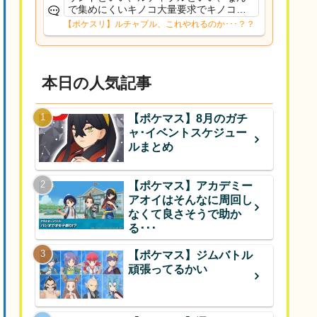
で集めにくいキノコ大量要求でキノコ外
すん？食セレだとドンカラスがいるには
【ポケスリ】ルチャブル、これやれるのか･･･？？
いるけど、あっちは1/4なんだよなぁ…ム
ズイよ
本日の人気記事
【ポケマス】8月のガチ
ャ･イベントスケジュー
ルまとめ
【ポケマス】アカデミー
アオイはそんなに周回し
なくて良さそうで助か
る･･･
【ポケマス】ジムバトル
頑張ってるかい