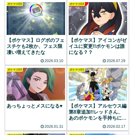
ポケマスEX
ポケマスEX
【ポケマス】ログボのフェ
【ポケマス】アイコンがゼ
スチケも2枚か、フェス限
イユに変更!!ポケモンは誰
凄い増えてきたな
になる？？
2026.03.10
2026.07.29
ポケマスEX
ポケマスEX
あっちょっとメスになる♥️
【ポケマス】アルセウス編
第8章追加!!レッドさん、
あのポケモンを手持ちにし
ていた
2026.01.31
2026.02.17