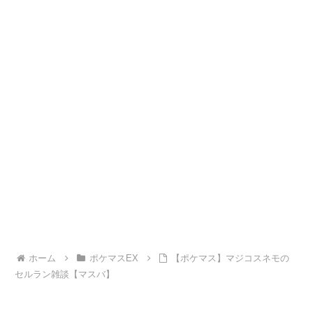
ホーム
ポケマスEX
【ポケマス】マジコスネモの
セルラン雑談【マスバ】