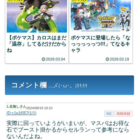
ポケマスEX
ポケマスEX
【ポケマス】カロスはまだ
ポケマスに登場したら「な
「温存」してるだけだから
っっっっっつ!!!」てなるキ
ね
ャラ
2026.03.04
2026.03.19
コメント欄
....〆(･ω･。)ｶｷｶｷ
1.
名無しさん
2024/08/19 19:10
ID:c1e1f057(1/1)
NG
削除依頼
実際に回っていようがいまいが、マスバはお得な
石でブースト掛かるからセルランって参考になら
ないんだよね。