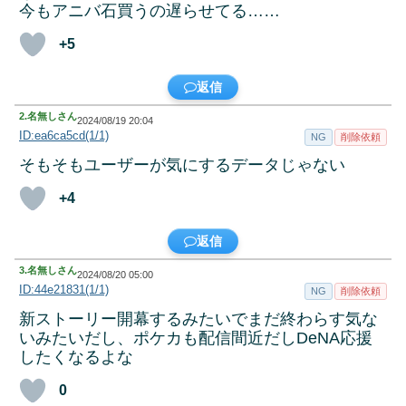
今もアニバ石買うの遅らせてる……
+5
返信
2.
名無しさん
2024/08/19 20:04
ID:ea6ca5cd(1/1)
NG
削除依頼
そもそもユーザーが気にするデータじゃない
+4
返信
3.
名無しさん
2024/08/20 05:00
ID:44e21831(1/1)
NG
削除依頼
新ストーリー開幕するみたいでまだ終わらす気な
いみたいだし、ポケカも配信間近だしDeNA応援
したくなるよな
0