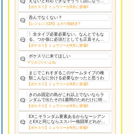
えないと対応できなそうって話になって
るわ
【ポケスリ】ミュウツーが9月に登場!!
呑んでなくない？
【レジェンズZA】ユカリ様好き?
〉全タイプ必要必要ない。なんとでもな
る。つか仮に必須だとしても正直そんな
もんに付き合う気は無い。運営は時間の
【ポケスリ】ミュウツーが9月に登場!!
リソースを甘く見すぎなのよ。ポケスリ
やったことないやろうなと思ってる。〉
ポケスリに来てほしい
ラピスEX最短二年後...
マリルリいいよね
まじでこれすぎるこのゲームタイプの種
類こんなに分ける必要なかったと思うわ
【ポケスリ】ミュウツーが9月に登場!!
きのみ固定の島がこれ以上でないならラ
ンダムで出たその1週間のためだけに特定
のタイプにリソース割くのなんだかむな
【ポケスリ】ミュウツーが9月に登場!!
しい気がするわ出番がないってわけじゃ
ないから無駄ではないんだけど
EXこそランダム要素あるからなーシアン
とEXと同じならエスパー格闘草どれが事
前に来るか分からんから、積む必要があ
【ポケスリ】ミュウツーが9月に登場!!
るミュウツーは使いにくくね？って思っ