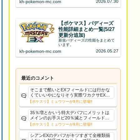
2026.07.30
kh-pokemon-mc.com
【ポケマス】バディーズ
性能詳細まとめ一覧(5/27
更新分追加)
新規バディーズの性能をまとめて
います。
2026.05.27
kh-pokemon-mc.com
最近のコメント
そこまで酷いとEXフィールドには行かな
くていいやになりそう実際ワカクサEXで
さえあんまり行ってないや
【ポケスリ】ミュウツーが9月に登場!!
35％増とかいう特大デバフにメリットは
メインのお手スピ20％減とフィールド効
果のみフェアリーノーマルとか引いたら
【ポケスリ】ミュウツーが9月に登場!!
まともに料理も作れないし終わり控えめ
に言ってカス
シアンEXのデバフがキツすぎて全種類揃