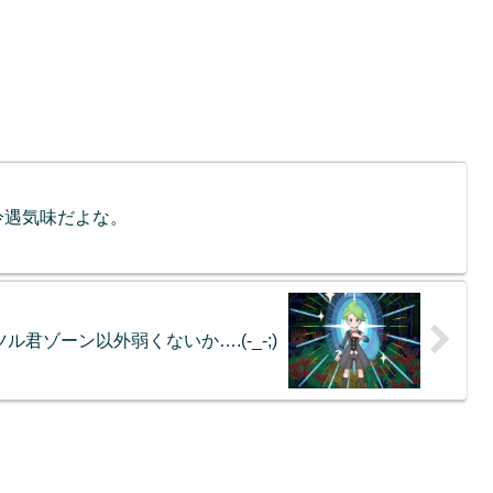
冷遇気味だよな。
君ゾーン以外弱くないか….(-_-;)