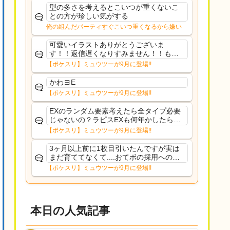
た
型の多さを考えるとこいつが重くないこ
との方が珍しい気がする
俺の組んだパーティすぐこいつ重くなるから嫌い
可愛いイラストありがとうございま
す！！返信遅くなりすみません！！もう
少ししたら通常再開できます！
【ポケスリ】ミュウツーが9月に登場!!
かわヨE
【ポケスリ】ミュウツーが9月に登場!!
EXのランダム要素考えたら全タイプ必要
じゃないの？ラピスEXも何年かしたら来
るだろうし後から厳選したい育てたいっ
【ポケスリ】ミュウツーが9月に登場!!
て思ってもどうにもならないのがこのゲ
ームだしな
3ヶ月以上前に1枚目引いたんですが実は
まだ育ててなくて....おてボの採用への影
響は勉強になります。ありがとうござい
【ポケスリ】ミュウツーが9月に登場!!
ますオイルはだいぶ強めのABBレントラ
ーいて芋の方が不安なんで1枚目にしよう
かなと思...
本日の人気記事