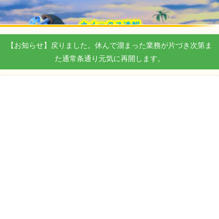
【お知らせ】戻りました。休んで溜まった業務が片づき次第ま
た通常条通り元気に再開します。