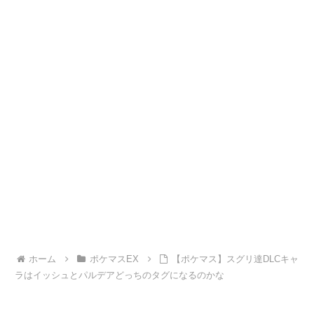
ホーム
ポケマスEX
【ポケマス】スグリ達DLCキャ
ラはイッシュとパルデアどっちのタグになるのかな