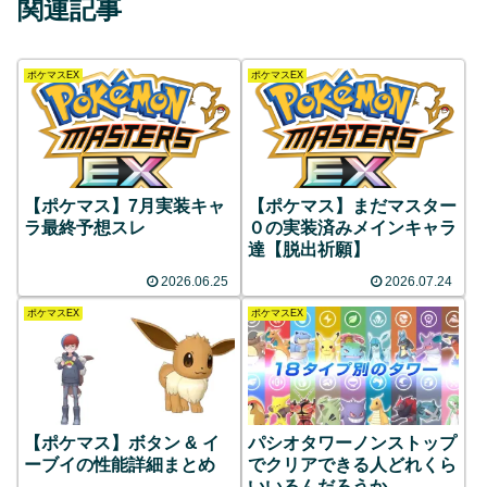
関連記事
ポケマスEX
ポケマスEX
【ポケマス】7月実装キャ
【ポケマス】まだマスター
ラ最終予想スレ
０の実装済みメインキャラ
達【脱出祈願】
2026.06.25
2026.07.24
ポケマスEX
ポケマスEX
【ポケマス】ボタン & イ
パシオタワーノンストップ
ーブイの性能詳細まとめ
でクリアできる人どれくら
いいるんだろうか