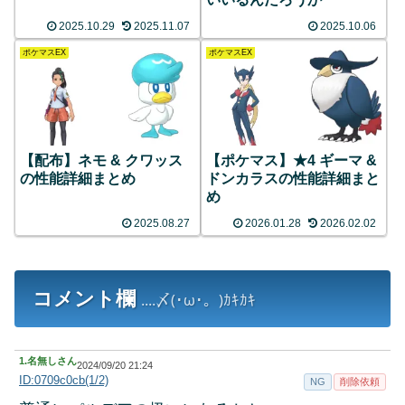
2025.10.29
2025.11.07
2025.10.06
ポケマスEX
ポケマスEX
【配布】ネモ & クワッス
【ポケマス】★4 ギーマ &
の性能詳細まとめ
ドンカラスの性能詳細まと
め
2025.08.27
2026.01.28
2026.02.02
コメント欄
....〆(･ω･。)ｶｷｶｷ
1.
名無しさん
2024/09/20 21:24
ID:0709c0cb(1/2)
NG
削除依頼