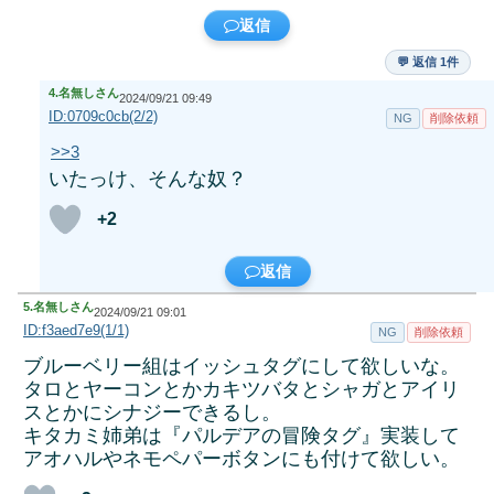
返信
💬 返信 1件
4.
名無しさん
2024/09/21 09:49
ID:0709c0cb(2/2)
NG
削除依頼
>>3
いたっけ、そんな奴？
+2
返信
5.
名無しさん
2024/09/21 09:01
ID:f3aed7e9(1/1)
NG
削除依頼
ブルーベリー組はイッシュタグにして欲しいな。
タロとヤーコンとかカキツバタとシャガとアイリ
スとかにシナジーできるし。
キタカミ姉弟は『パルデアの冒険タグ』実装して
アオハルやネモペパーボタンにも付けて欲しい。