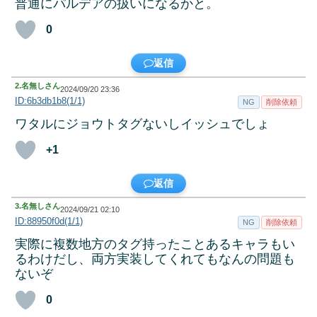
普通にパルデアの扱いになるかと。
0
返信
2.
名無しさん
2024/09/20 23:36
ID:6b3db1b8(1/1)
NG
削除依頼
ワタルにジョウトタグないしイッシュでしょ
+1
返信
3.
名無しさん
2024/09/21 02:10
ID:88950f0d(1/1)
NG
削除依頼
実際に複数地方のタグ持ったことあるキャラもい
るわけだし、両方実装してくれてもなんの問題も
ないぞ
0