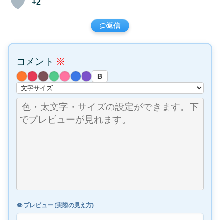
+2
返信
コメント
※
B
👁️ プレビュー (実際の見え方)