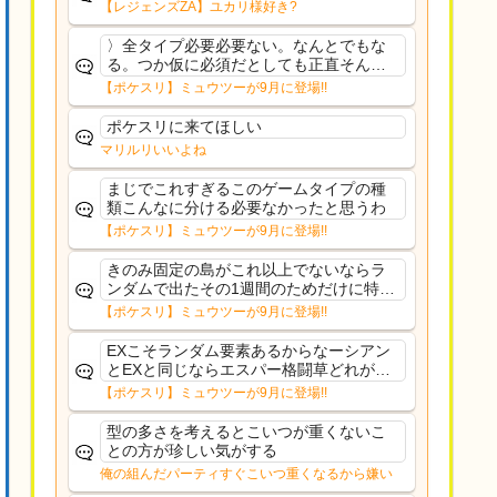
【レジェンズZA】ユカリ様好き?
〉全タイプ必要必要ない。なんとでもな
る。つか仮に必須だとしても正直そんな
もんに付き合う気は無い。運営は時間の
【ポケスリ】ミュウツーが9月に登場!!
リソースを甘く見すぎなのよ。ポケスリ
やったことないやろうなと思ってる。〉
ポケスリに来てほしい
ラピスEX最短二年後...
マリルリいいよね
まじでこれすぎるこのゲームタイプの種
類こんなに分ける必要なかったと思うわ
【ポケスリ】ミュウツーが9月に登場!!
きのみ固定の島がこれ以上でないならラ
ンダムで出たその1週間のためだけに特定
のタイプにリソース割くのなんだかむな
【ポケスリ】ミュウツーが9月に登場!!
しい気がするわ出番がないってわけじゃ
ないから無駄ではないんだけど
EXこそランダム要素あるからなーシアン
とEXと同じならエスパー格闘草どれが事
前に来るか分からんから、積む必要があ
【ポケスリ】ミュウツーが9月に登場!!
るミュウツーは使いにくくね？って思っ
た
型の多さを考えるとこいつが重くないこ
との方が珍しい気がする
俺の組んだパーティすぐこいつ重くなるから嫌い