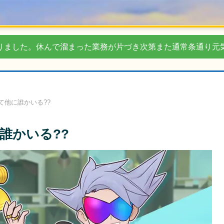
りました。休んで溜まった業務が片づき次第また通常条通り元
て他に誰かいる??
誰かいる??