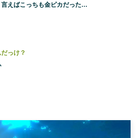
う言えばこっちも金ピカだった…
んだっけ？
か