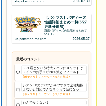
2026.07.30
kh-pokemon-mc.com
【ポケマス】バディーズ
性能詳細まとめ一覧(5/27
更新分追加)
新規バディーズの性能をまとめて
います。
2026.05.27
kh-pokemon-mc.com
最近のコメント
35％増とかいう特大デバフにメリットは
メインのお手スピ20％減とフィールド効
果のみフェアリーノーマルとか引いたら
【ポケスリ】ミュウツーが9月に登場!!
まともに料理も作れないし終わり控えめ
に言ってカス
シアンEXのデバフがキツすぎて全種類揃
えないと対応できなそうって話になって
るわ
【ポケスリ】ミュウツーが9月に登場!!
呑んでなくない？