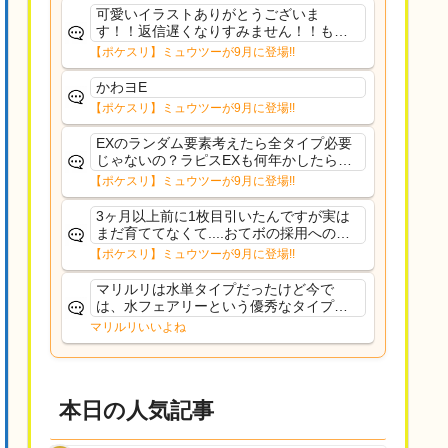
可愛いイラストありがとうございま
す！！返信遅くなりすみません！！もう
少ししたら通常再開できます！
【ポケスリ】ミュウツーが9月に登場!!
かわヨE
【ポケスリ】ミュウツーが9月に登場!!
EXのランダム要素考えたら全タイプ必要
じゃないの？ラピスEXも何年かしたら来
るだろうし後から厳選したい育てたいっ
【ポケスリ】ミュウツーが9月に登場!!
て思ってもどうにもならないのがこのゲ
ームだしな
3ヶ月以上前に1枚目引いたんですが実は
まだ育ててなくて....おてボの採用への影
響は勉強になります。ありがとうござい
【ポケスリ】ミュウツーが9月に登場!!
ますオイルはだいぶ強めのABBレントラ
ーいて芋の方が不安なんで1枚目にしよう
マリルリは水単タイプだったけど今で
かなと思...
は、水フェアリーという優秀なタイプだ
な、後特性力持ちって見た目と全然違う
マリルリいいよね
な
本日の人気記事