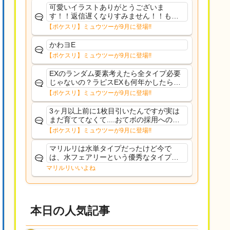
可愛いイラストありがとうございま
す！！返信遅くなりすみません！！もう
少ししたら通常再開できます！
【ポケスリ】ミュウツーが9月に登場!!
かわヨE
【ポケスリ】ミュウツーが9月に登場!!
EXのランダム要素考えたら全タイプ必要
じゃないの？ラピスEXも何年かしたら来
るだろうし後から厳選したい育てたいっ
【ポケスリ】ミュウツーが9月に登場!!
て思ってもどうにもならないのがこのゲ
ームだしな
3ヶ月以上前に1枚目引いたんですが実は
まだ育ててなくて....おてボの採用への影
響は勉強になります。ありがとうござい
【ポケスリ】ミュウツーが9月に登場!!
ますオイルはだいぶ強めのABBレントラ
ーいて芋の方が不安なんで1枚目にしよう
マリルリは水単タイプだったけど今で
かなと思...
は、水フェアリーという優秀なタイプだ
な、後特性力持ちって見た目と全然違う
マリルリいいよね
な
本日の人気記事