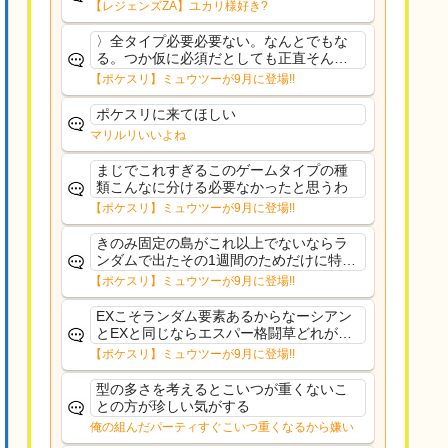
【レジェンズZA】ユカリ様好き?
〉全タイプ必要必要ない。なんとでもな
る。つか仮に必須だとしても正直そんな
もんに付き合う気は無い。運営は時間の
【ポケスリ】ミュウツーが9月に登場!!
リソースを甘く見すぎなのよ。ポケスリ
やったことないやろうなと思ってる。〉
ポケスリに来てほしい
ラピスEX最短二年後...
マリルリいいよね
まじでこれすぎるこのゲームタイプの種
類こんなに分ける必要なかったと思うわ
【ポケスリ】ミュウツーが9月に登場!!
きのみ固定の島がこれ以上でないならラ
ンダムで出たその1週間のためだけに特定
のタイプにリソース割くのなんだかむな
【ポケスリ】ミュウツーが9月に登場!!
しい気がするわ出番がないってわけじゃ
ないから無駄ではないんだけど
EXこそランダム要素あるからなーシアン
とEXと同じならエスパー格闘草どれが事
前に来るか分からんから、積む必要があ
【ポケスリ】ミュウツーが9月に登場!!
るミュウツーは使いにくくね？って思っ
た
型の多さを考えるとこいつが重くないこ
との方が珍しい気がする
俺の組んだパーティすぐこいつ重くなるから嫌い