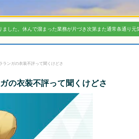
りました。休んで溜まった業務が片づき次第また通常条通り元
ラランガの衣装不評って聞くけどさ
ガの衣装不評って聞くけどさ