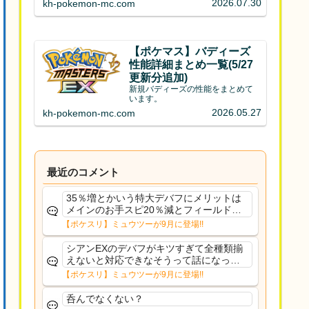
2026.07.30
kh-pokemon-mc.com
【ポケマス】バディーズ
性能詳細まとめ一覧(5/27
更新分追加)
新規バディーズの性能をまとめて
います。
2026.05.27
kh-pokemon-mc.com
最近のコメント
35％増とかいう特大デバフにメリットは
メインのお手スピ20％減とフィールド効
果のみフェアリーノーマルとか引いたら
【ポケスリ】ミュウツーが9月に登場!!
まともに料理も作れないし終わり控えめ
に言ってカス
シアンEXのデバフがキツすぎて全種類揃
えないと対応できなそうって話になって
るわ
【ポケスリ】ミュウツーが9月に登場!!
呑んでなくない？