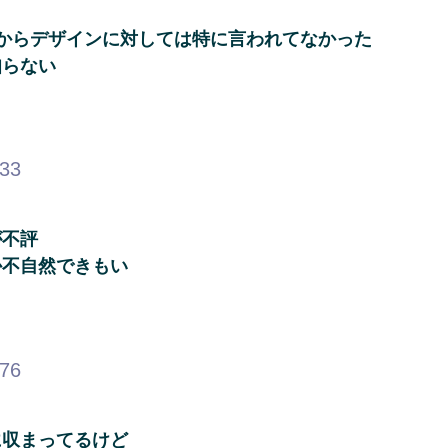
からデザインに対しては特に言われてなかった
知らない
.33
が不評
か不自然できもい
.76
に収まってるけど