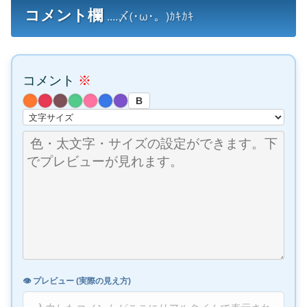
コメント欄
....〆(･ω･。)ｶｷｶｷ
コメント
※
B
👁️ プレビュー (実際の見え方)