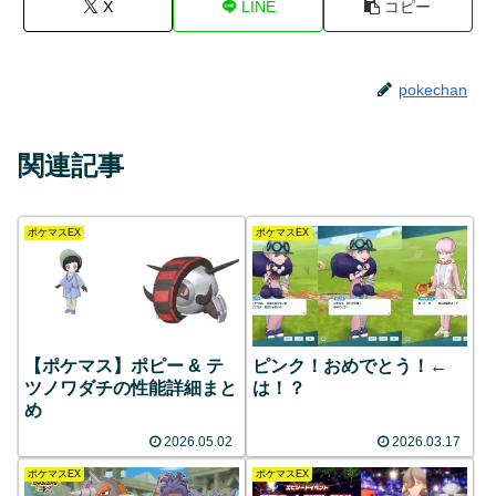
X
LINE
コピー
pokechan
関連記事
ポケマスEX
ポケマスEX
【ポケマス】ポピー & テ
ピンク！おめでとう！←
ツノワダチの性能詳細まと
は！？
め
2026.05.02
2026.03.17
ポケマスEX
ポケマスEX