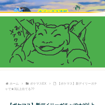
ホーム
ポケマスEX
【ポケマス】新デイリーガチ
ャで★3以上出てる??