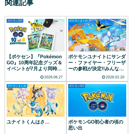
関連記事
ポケモンGO
ポケモンまとめ
【ポケセン】『Pokémon
ポケモンユナイトにサンダ
GO』10周年記念グッズ＆
ー・ファイヤー・フリーザ
イベントが7月より同時開
ーの参戦が決定!!みんなの
催！限定ピカチュウのグリ
反応まとめ
2026.06.27
2026.02.20
ーティングや特別なレイド
バトルなど目白押し！
ポケモンまとめ
ポケモンGO
ユナイトくんはさ…
ポケモンGO初心者の頃の
思い出