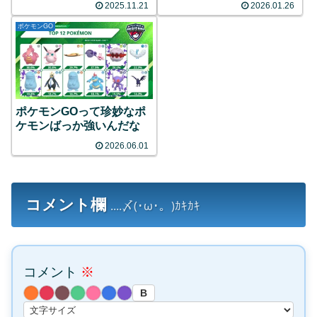
2025.11.21
2026.01.26
ポケモンGO
ポケモンGOって珍妙なポ
ケモンばっか強いんだな
2026.06.01
コメント欄
....〆(･ω･。)ｶｷｶｷ
コメント
※
B