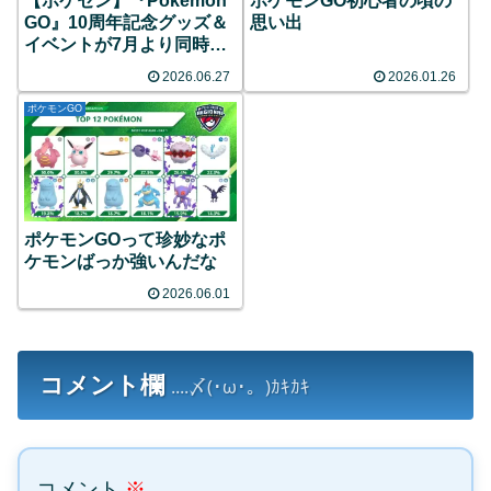
【ポケセン】『Pokémon
ポケモンGO初心者の頃の
GO』10周年記念グッズ＆
思い出
イベントが7月より同時開
催！限定ピカチュウのグリ
2026.06.27
2026.01.26
ーティングや特別なレイド
バトルなど目白押し！
ポケモンGO
ポケモンGOって珍妙なポ
ケモンばっか強いんだな
2026.06.01
コメント欄
....〆(･ω･。)ｶｷｶｷ
コメント
※