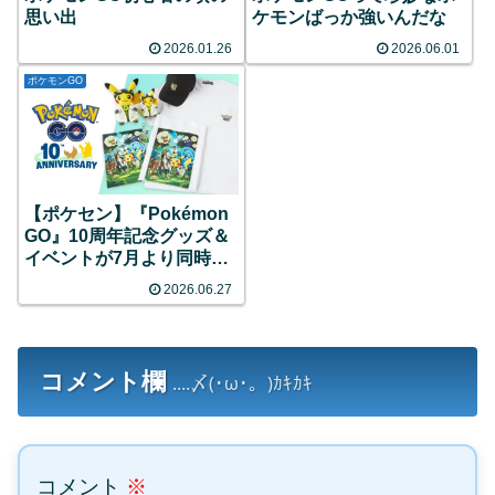
思い出
ケモンばっか強いんだな
2026.01.26
2026.06.01
ポケモンGO
【ポケセン】『Pokémon
GO』10周年記念グッズ＆
イベントが7月より同時開
催！限定ピカチュウのグリ
2026.06.27
ーティングや特別なレイド
バトルなど目白押し！
コメント欄
....〆(･ω･。)ｶｷｶｷ
コメント
※