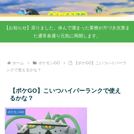
【お知らせ】戻りました。休んで溜まった業務が片づき次第ま
た通常条通り元気に再開します。
ホーム
ポケモンGO
【ポケGO】こいつハイパーラ
ンクで使えるかな？
【ポケGO】こいつハイパーランクで使え
るかな？
ポケモンGO