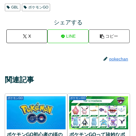
GBL
ポケモンGO
シェアする
X
LINE
コピー
pokechan
関連記事
ポケモンGO
ポケモンGO
ポケモンGO初心者の頃の
ポケモンGOって珍妙なポ