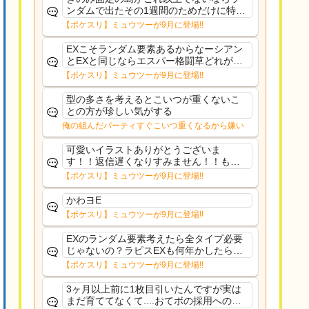
ンダムで出たその1週間のためだけに特定
のタイプにリソース割くのなんだかむな
【ポケスリ】ミュウツーが9月に登場!!
しい気がするわ出番がないってわけじゃ
ないから無駄ではないんだけど
EXこそランダム要素あるからなーシアン
とEXと同じならエスパー格闘草どれが事
前に来るか分からんから、積む必要があ
【ポケスリ】ミュウツーが9月に登場!!
るミュウツーは使いにくくね？って思っ
た
型の多さを考えるとこいつが重くないこ
との方が珍しい気がする
俺の組んだパーティすぐこいつ重くなるから嫌い
可愛いイラストありがとうございま
す！！返信遅くなりすみません！！もう
少ししたら通常再開できます！
【ポケスリ】ミュウツーが9月に登場!!
かわヨE
【ポケスリ】ミュウツーが9月に登場!!
EXのランダム要素考えたら全タイプ必要
じゃないの？ラピスEXも何年かしたら来
るだろうし後から厳選したい育てたいっ
【ポケスリ】ミュウツーが9月に登場!!
て思ってもどうにもならないのがこのゲ
ームだしな
3ヶ月以上前に1枚目引いたんですが実は
まだ育ててなくて....おてボの採用への影