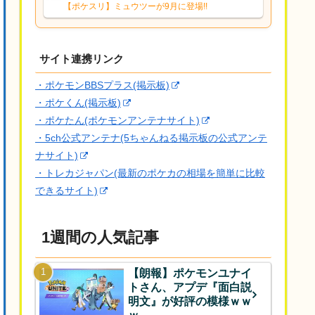
響は勉強になります。ありがとうござい
【ポケスリ】ミュウツーが9月に登場!!
ますオイルはだいぶ強めのABBレントラ
ーいて芋の方が不安なんで1枚目にしよう
かなと思...
サイト連携リンク
・ポケモンBBSプラス(掲示板)
・ポケくん(掲示板)
・ポケたん(ポケモンアンテナサイト)
・5ch公式アンテナ(5ちゃんねる掲示板の公式アンテ
ナサイト)
・トレカジャパン(最新のポケカの相場を簡単に比較
できるサイト)
1週間の人気記事
【朗報】ポケモンユナイ
トさん、アプデ『面白説
明文』が好評の模様ｗｗ