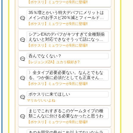
さえあんまり行ってないや
【ポケスリ】ミュウツーが9月に登場!!
35％増とかいう特大デバフにメリットは
メインのお手スピ20％減とフィールド効
果のみフェアリーノーマルとか引いたら
【ポケスリ】ミュウツーが9月に登場!!
まともに料理も作れないし終わり控えめ
に言ってカス
シアンEXのデバフがキツすぎて全種類揃
えないと対応できなそうって話になって
るわ
【ポケスリ】ミュウツーが9月に登場!!
呑んでなくない？
【レジェンズZA】ユカリ様好き?
〉全タイプ必要必要ない。なんとでもな
る。つか仮に必須だとしても正直そんな
もんに付き合う気は無い。運営は時間の
【ポケスリ】ミュウツーが9月に登場!!
リソースを甘く見すぎなのよ。ポケスリ
やったことないやろうなと思ってる。〉
ポケスリに来てほしい
ラピスEX最短二年後...
マリルリいいよね
まじでこれすぎるこのゲームタイプの種
類こんなに分ける必要なかったと思うわ
【ポケスリ】ミュウツーが9月に登場!!
きのみ固定の島がこれ以上でないならラ