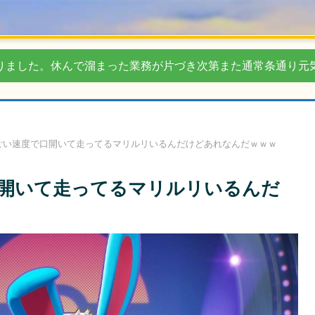
りました。休んで溜まった業務が片づき次第また通常条通り元
ごい速度で口開いて走ってるマリルリいるんだけどあれなんだｗｗｗ
開いて走ってるマリルリいるんだ