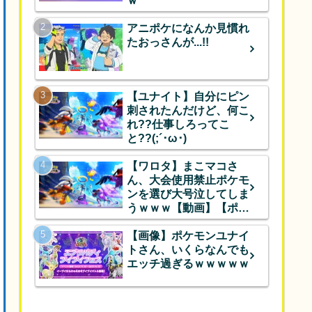
ｗ
アニポケになんか見慣れ
たおっさんが...!!
【ユナイト】自分にピン
刺されたんだけど、何こ
れ??仕事しろってこ
と??(;´･ω･)
【ワロタ】まこマコさ
ん、大会使用禁止ポケモ
ンを選び大号泣してしま
うｗｗｗ【動画】【ポケ
モンユナイト】
【画像】ポケモンユナイ
トさん、いくらなんでも
エッチ過ぎるｗｗｗｗｗ