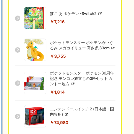
ぽこ あ ポケモン -Switch2
￥7,216
ポケットモンスター ポケモンぬいぐ
るみ メガカイリュー 高さ 約33cm
￥3,755
ポケットモンスター ポケモン30周年
記念 モンコレ旅立ちの3匹セット カ
ントー地方
￥1,814
二ンテンドースイッチ 2 (日本語・国
内専用)
￥74,980