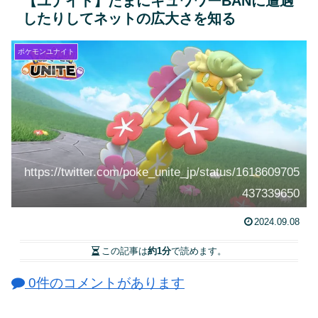
【ユナイト】たまにキュワワーBANに遭遇
したりしてネットの広大さを知る
ポケモンユナイト
https://twitter.com/poke_unite_jp/status/1618609705
437339650
2024.09.08
この記事は
約1分
で読めます。
0件のコメントがあります