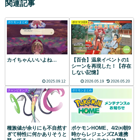
関連記事
ポケモンまとめ
ポケマスEX
カイちゃんいいよね…
【百合】温泉イベントの1
シーンを再現した！【存在
しない記憶】
2025.09.12
2026.05.19
2026.05.20
チャンピオンズ
ポケモンまとめ
種族値が余りにも不自然す
ポケモンHOME、4/2㈭朝9
ぎて特性に何かありそうと
時からレジェンズZA連携