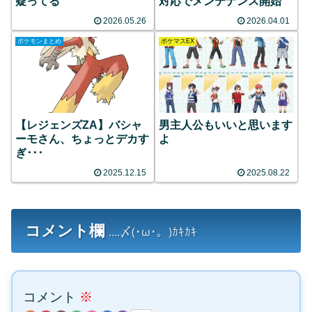
疑ってる
対応でメンテナンス開始
2026.05.26
2026.04.01
ポケモンまとめ
ポケマスEX
【レジェンズZA】バシャ
男主人公もいいと思います
ーモさん、ちょっとデカす
よ
ぎ･･･
2025.12.15
2025.08.22
コメント欄
....〆(･ω･。)ｶｷｶｷ
コメント
※