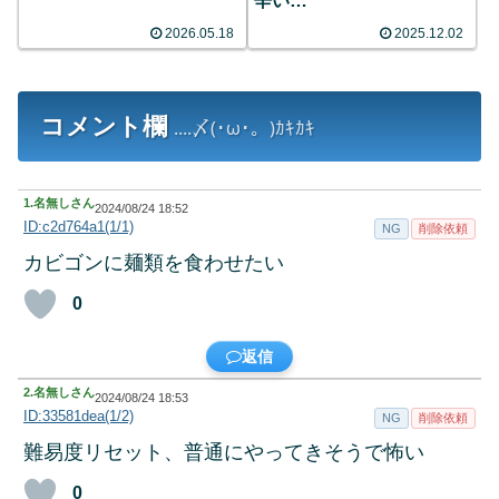
辛い…
2026.05.18
2025.12.02
コメント欄
....〆(･ω･。)ｶｷｶｷ
1.
名無しさん
2024/08/24 18:52
ID:c2d764a1(1/1)
NG
削除依頼
カビゴンに麺類を食わせたい
0
返信
2.
名無しさん
2024/08/24 18:53
ID:33581dea(1/2)
NG
削除依頼
難易度リセット、普通にやってきそうで怖い
0