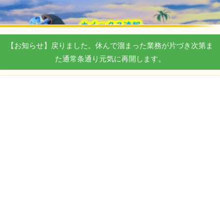
【お知らせ】戻りました。休んで溜まった業務が片づき次第ま
た通常条通り元気に再開します。