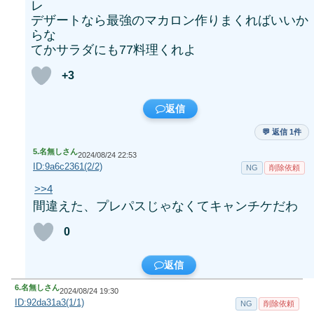
レ
デザートなら最強のマカロン作りまくればいいか
らな
てかサラダにも77料理くれよ
+3
返信
💬 返信 1件
5.
名無しさん
2024/08/24 22:53
ID:9a6c2361(2/2)
NG
削除依頼
>>4
間違えた、プレパスじゃなくてキャンチケだわ
0
返信
6.
名無しさん
2024/08/24 19:30
ID:92da31a3(1/1)
NG
削除依頼