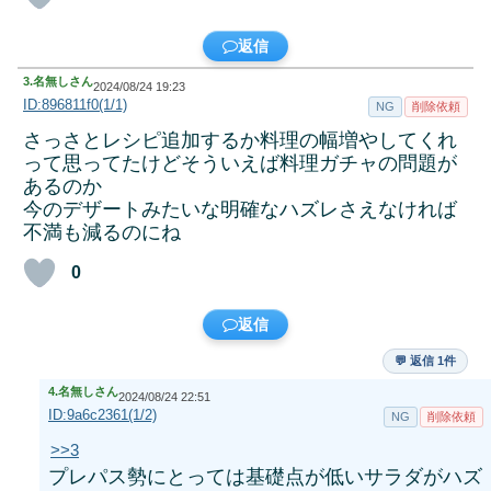
返信
3.
名無しさん
2024/08/24 19:23
ID:896811f0(1/1)
NG
削除依頼
さっさとレシピ追加するか料理の幅増やしてくれ
って思ってたけどそういえば料理ガチャの問題が
あるのか
今のデザートみたいな明確なハズレさえなければ
不満も減るのにね
0
返信
💬 返信 1件
4.
名無しさん
2024/08/24 22:51
ID:9a6c2361(1/2)
NG
削除依頼
>>3
プレパス勢にとっては基礎点が低いサラダがハズ