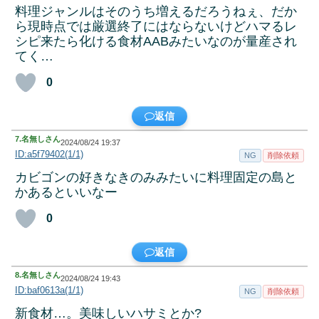
料理ジャンルはそのうち増えるだろうねぇ、だか
ら現時点では厳選終了にはならないけどハマるレ
シピ来たら化ける食材AABみたいなのが量産され
てく…
0
返信
7.
名無しさん
2024/08/24 19:37
ID:a5f79402(1/1)
NG
削除依頼
カビゴンの好きなきのみみたいに料理固定の島と
かあるといいなー
0
返信
8.
名無しさん
2024/08/24 19:43
ID:baf0613a(1/1)
NG
削除依頼
新食材…。美味しいハサミとか?