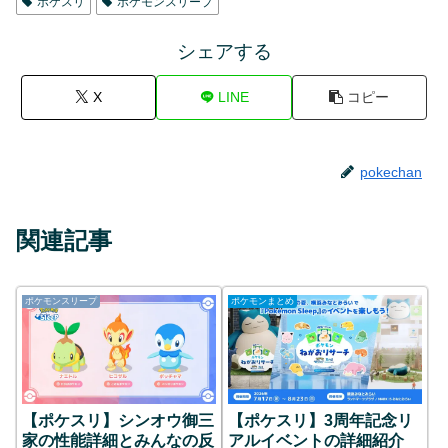
ポケスリ
ポケモンスリープ
シェアする
X
LINE
コピー
pokechan
関連記事
ポケモンスリープ
ポケモンまとめ
【ポケスリ】シンオウ御三
【ポケスリ】3周年記念リ
家の性能詳細とみんなの反
アルイベントの詳細紹介