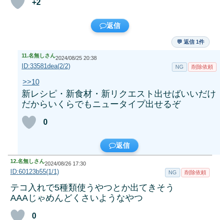
+2
返信
💬 返信 1件
11.
名無しさん
2024/08/25 20:38
ID:33581dea(2/2)
NG
削除依頼
>>10
新レシピ・新食材・新リクエスト出せばいいだけ
だからいくらでもニュータイプ出せるぞ
0
返信
12.
名無しさん
2024/08/26 17:30
ID:60123b55(1/1)
NG
削除依頼
テコ入れで5種類使うやつとか出てきそう
AAAじゃめんどくさいようなやつ
0