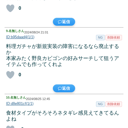
0
返信
9.
名無しさん
2024/08/24 21:01
ID:b95daad4(1/1)
NG
削除依頼
料理ガチャが新規実装の障害になるなら廃止する
か
本家みたく野良カビゴンの好みサーチして狙うア
イテムでも作ってくれよ
0
返信
10.
名無しさん
2024/08/25 12:45
ID:d8e801cf(1/1)
NG
削除依頼
食材タイプがそろそろネタギレ感見えてきてるん
よね