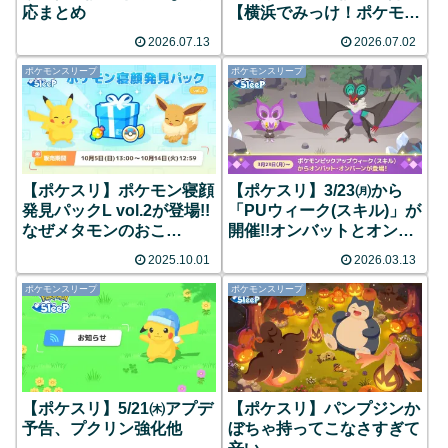
応まとめ
【横浜でみっけ！ポケモン
ねがおリサーチ】
2026.07.13
2026.07.02
ポケモンスリープ
ポケモンスリープ
【ポケスリ】ポケモン寝顔
【ポケスリ】3/23㈪から
発見パックL vol.2が登場!!
「PUウィーク(スキル)」が
なぜメタモンのおこ
開催!!オンバットとオンバ
う･･･??
ーンも初登場!!
2025.10.01
2026.03.13
ポケモンスリープ
ポケモンスリープ
【ポケスリ】5/21㈭アプデ
【ポケスリ】パンプジンか
予告、プクリン強化他
ぼちゃ持ってこなさすぎて