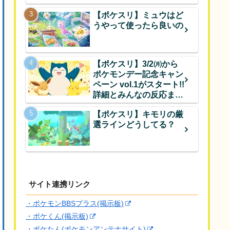
【ポケスリ】ミュウはど
うやって使ったら良いの
【ポケスリ】3/2㈪から
ポケモンデー記念キャン
ペーン vol.1がスタート!!
詳細とみんなの反応まと
め
【ポケスリ】キモリの厳
選ラインどうしてる？
サイト連携リンク
・ポケモンBBSプラス(掲示板)
・ポケくん(掲示板)
・ポケたん(ポケモンアンテナサイト)