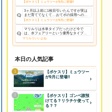
るだろうし後から厳選したい育てたいっ
【ポケスリ】ミュウツーが9月に登場!!
て思ってもどうにもならないのがこのゲ
ームだしな
3ヶ月以上前に1枚目引いたんですが実は
まだ育ててなくて....おてボの採用への影
響は勉強になります。ありがとうござい
【ポケスリ】ミュウツーが9月に登場!!
ますオイルはだいぶ強めのABBレントラ
ーいて芋の方が不安なんで1枚目にしよう
マリルリは水単タイプだったけど今で
かなと思...
は、水フェアリーという優秀なタイプだ
な、後特性力持ちって見た目と全然違う
マリルリいいよね
な
本日の人気記事
【ポケスリ】ミュウツー
が9月に登場!!
【ポケスリ】ゴンベ誰預
けてる？リラチケ使って
る？？