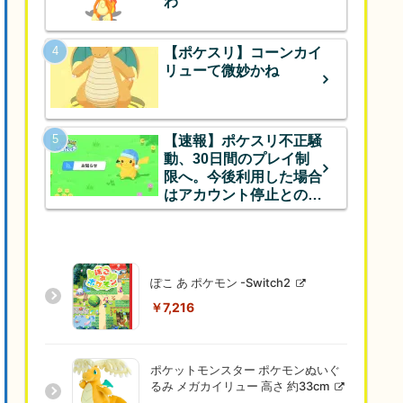
わ
【ポケスリ】コーンカイ
リューて微妙かね
【速報】ポケスリ不正騒
動、30日間のプレイ制
限へ。今後利用した場合
はアカウント停止とのこ
と
ぽこ あ ポケモン -Switch2
￥7,216
ポケットモンスター ポケモンぬいぐ
るみ メガカイリュー 高さ 約33cm