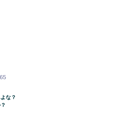
.65
んよな？
か？