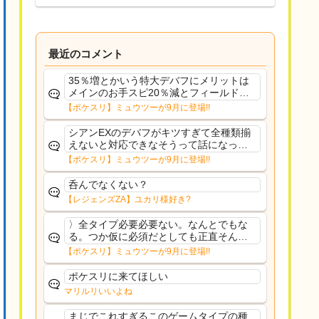
最近のコメント
35％増とかいう特大デバフにメリットは
メインのお手スピ20％減とフィールド効
果のみフェアリーノーマルとか引いたら
【ポケスリ】ミュウツーが9月に登場!!
まともに料理も作れないし終わり控えめ
に言ってカス
シアンEXのデバフがキツすぎて全種類揃
えないと対応できなそうって話になって
るわ
【ポケスリ】ミュウツーが9月に登場!!
呑んでなくない？
【レジェンズZA】ユカリ様好き?
〉全タイプ必要必要ない。なんとでもな
る。つか仮に必須だとしても正直そんな
もんに付き合う気は無い。運営は時間の
【ポケスリ】ミュウツーが9月に登場!!
リソースを甘く見すぎなのよ。ポケスリ
やったことないやろうなと思ってる。〉
ポケスリに来てほしい
ラピスEX最短二年後...
マリルリいいよね
まじでこれすぎるこのゲームタイプの種