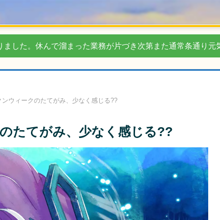
りました。休んで溜まった業務が片づき次第また通常条通り元
クンウィークのたてがみ、少なく感じる??
のたてがみ、少なく感じる??