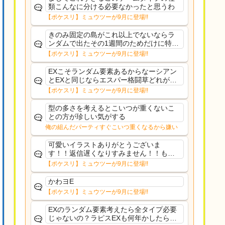
類こんなに分ける必要なかったと思うわ
【ポケスリ】ミュウツーが9月に登場!!
きのみ固定の島がこれ以上でないならラ
ンダムで出たその1週間のためだけに特定
のタイプにリソース割くのなんだかむな
【ポケスリ】ミュウツーが9月に登場!!
しい気がするわ出番がないってわけじゃ
ないから無駄ではないんだけど
EXこそランダム要素あるからなーシアン
とEXと同じならエスパー格闘草どれが事
前に来るか分からんから、積む必要があ
【ポケスリ】ミュウツーが9月に登場!!
るミュウツーは使いにくくね？って思っ
た
型の多さを考えるとこいつが重くないこ
との方が珍しい気がする
俺の組んだパーティすぐこいつ重くなるから嫌い
可愛いイラストありがとうございま
す！！返信遅くなりすみません！！もう
少ししたら通常再開できます！
【ポケスリ】ミュウツーが9月に登場!!
かわヨE
【ポケスリ】ミュウツーが9月に登場!!
EXのランダム要素考えたら全タイプ必要
じゃないの？ラピスEXも何年かしたら来