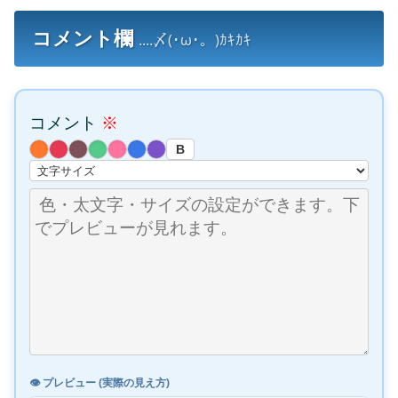
コメント欄
....〆(･ω･。)ｶｷｶｷ
コメント
※
B
👁️ プレビュー (実際の見え方)