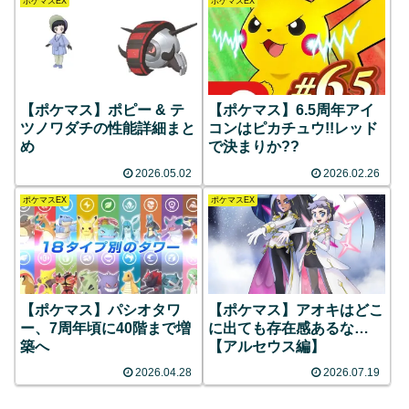
ポケマスEX
ポケマスEX
【ポケマス】ポピー & テ
【ポケマス】6.5周年アイ
ツノワダチの性能詳細まと
コンはピカチュウ!!レッド
め
で決まりか??
2026.05.02
2026.02.26
ポケマスEX
ポケマスEX
【ポケマス】パシオタワ
【ポケマス】アオキはどこ
ー、7周年頃に40階まで増
に出ても存在感あるな…
築へ
【アルセウス編】
2026.04.28
2026.07.19