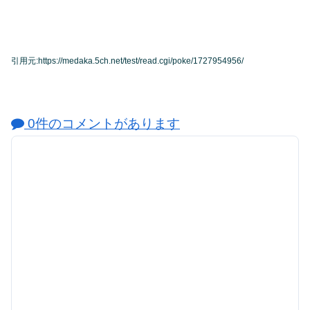
引用元:https://medaka.5ch.net/test/read.cgi/poke/1727954956/
0件のコメントがあります