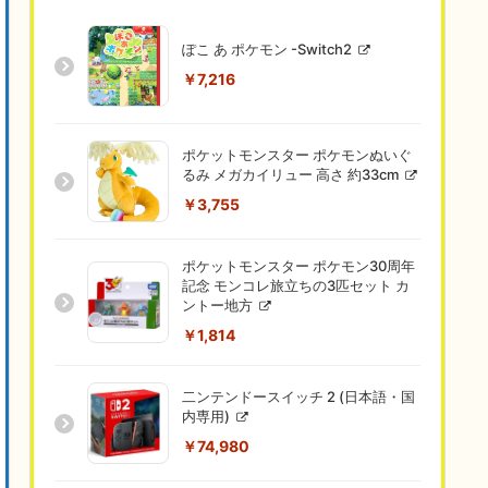
ぽこ あ ポケモン -Switch2
￥7,216
ポケットモンスター ポケモンぬいぐ
るみ メガカイリュー 高さ 約33cm
￥3,755
ポケットモンスター ポケモン30周年
記念 モンコレ旅立ちの3匹セット カ
ントー地方
￥1,814
二ンテンドースイッチ 2 (日本語・国
内専用)
￥74,980