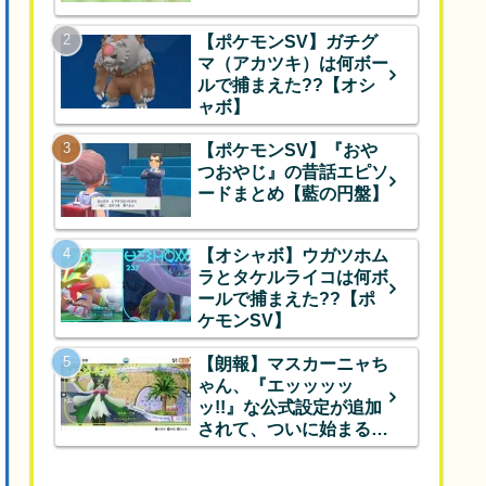
【ポケモンSV】ガチグ
マ（アカツキ）は何ボー
ルで捕まえた??【オシ
ャボ】
【ポケモンSV】『おや
つおやじ』の昔話エピソ
ードまとめ【藍の円盤】
【オシャボ】ウガツホム
ラとタケルライコは何ボ
ールで捕まえた??【ポ
ケモンSV】
【朗報】マスカーニャち
ゃん、『エッッッッ
ッ!!』な公式設定が追加
されて、ついに始まるｗ
ｗｗ