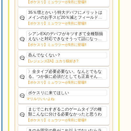
さえあんまり行ってないや
【ポケスリ】ミュウツーが9月に登場!!
35％増とかいう特大デバフにメリットは
メインのお手スピ20％減とフィールド効
果のみフェアリーノーマルとか引いたら
【ポケスリ】ミュウツーが9月に登場!!
まともに料理も作れないし終わり控えめ
に言ってカス
シアンEXのデバフがキツすぎて全種類揃
えないと対応できなそうって話になって
るわ
【ポケスリ】ミュウツーが9月に登場!!
呑んでなくない？
【レジェンズZA】ユカリ様好き?
〉全タイプ必要必要ない。なんとでもな
る。つか仮に必須だとしても正直そんな
もんに付き合う気は無い。運営は時間の
【ポケスリ】ミュウツーが9月に登場!!
リソースを甘く見すぎなのよ。ポケスリ
やったことないやろうなと思ってる。〉
ポケスリに来てほしい
ラピスEX最短二年後...
マリルリいいよね
まじでこれすぎるこのゲームタイプの種
類こんなに分ける必要なかったと思うわ
【ポケスリ】ミュウツーが9月に登場!!
きのみ固定の島がこれ以上でないならラ