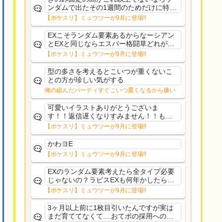
ンダムで出たその1週間のためだけに特定
のタイプにリソース割くのなんだかむな
【ポケスリ】ミュウツーが9月に登場!!
しい気がするわ出番がないってわけじゃ
ないから無駄ではないんだけど
EXこそランダム要素あるからなーシアン
とEXと同じならエスパー格闘草どれが事
前に来るか分からんから、積む必要があ
【ポケスリ】ミュウツーが9月に登場!!
るミュウツーは使いにくくね？って思っ
た
型の多さを考えるとこいつが重くないこ
との方が珍しい気がする
俺の組んだパーティすぐこいつ重くなるから嫌い
可愛いイラストありがとうございま
す！！返信遅くなりすみません！！もう
少ししたら通常再開できます！
【ポケスリ】ミュウツーが9月に登場!!
かわヨE
【ポケスリ】ミュウツーが9月に登場!!
EXのランダム要素考えたら全タイプ必要
じゃないの？ラピスEXも何年かしたら来
るだろうし後から厳選したい育てたいっ
【ポケスリ】ミュウツーが9月に登場!!
て思ってもどうにもならないのがこのゲ
ームだしな
3ヶ月以上前に1枚目引いたんですが実は
まだ育ててなくて....おてボの採用への影