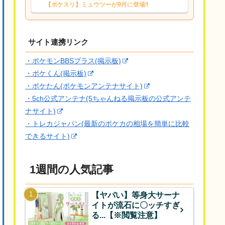
響は勉強になります。ありがとうござい
【ポケスリ】ミュウツーが9月に登場!!
ますオイルはだいぶ強めのABBレントラ
ーいて芋の方が不安なんで1枚目にしよう
かなと思...
サイト連携リンク
・ポケモンBBSプラス(掲示板)
・ポケくん(掲示板)
・ポケたん(ポケモンアンテナサイト)
・5ch公式アンテナ(5ちゃんねる掲示板の公式アンテ
ナサイト)
・トレカジャパン(最新のポケカの相場を簡単に比較
できるサイト)
1週間の人気記事
【ヤバい】等身大サーナ
イトが流石に〇ッチすぎ
る...【※閲覧注意】